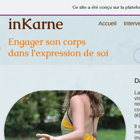
Ce site a été conçu sur la platef
inKarne
Accueil
Interv
Engager son corps
dans l'expression de soi
D
La
vi
no
co
(é
Il
in
in