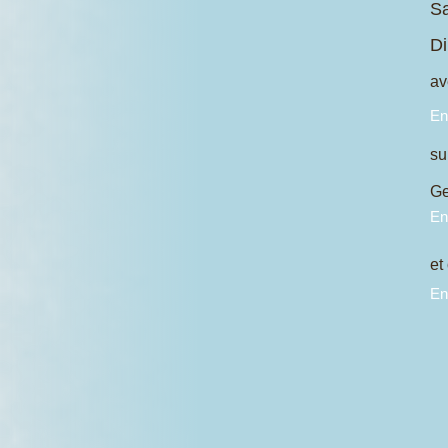
Sa
D
av
En
sui
Ge
En
et
En